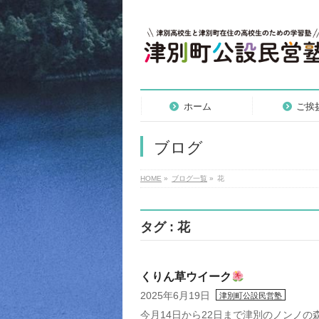
ホーム
ご挨
ブログ
HOME
»
ブログ一覧
»
花
タグ : 花
くりん草ウイーク
2025年6月19日
津別町公設民営塾
今月14日から22日まで津別のノンノ