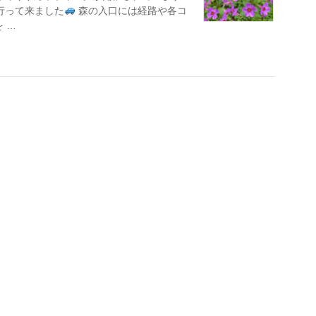
行って来ました
森の入口には経路や各コ
 …