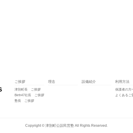
ご挨拶
理念
設備紹介
利用方法
津別町長 ご挨拶
保護者の方
Birth47社長 ご挨拶
よくあるご
塾長 ご挨拶
Copyright ©
津別町公設民営塾
All Rights Reserved.