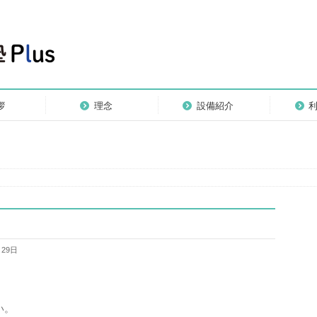
拶
理念
設備紹介
月29日
い。