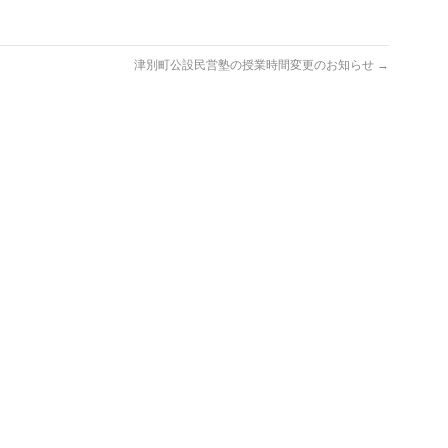
津別町公設民営塾の授業時間変更のお知らせ
→