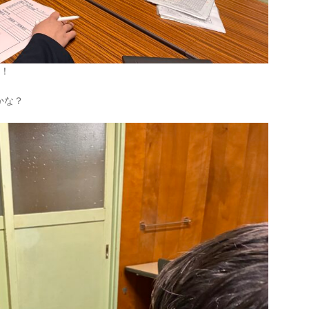
す！
かな？