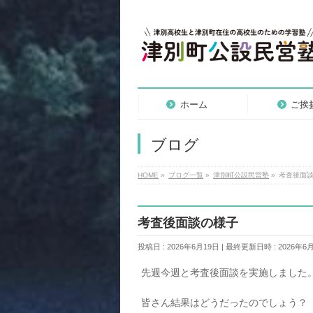
ホーム
ご挨
ブログ
HOME
»
ブログ一覧
»
津別町公設民営塾
»
考査後面
考査後面談の様子
投稿日 : 2026年6月19日
最終更新日時 : 2026年6
先週今週と考査後面談を実施しました
皆さん結果はどうだったのでしょう？