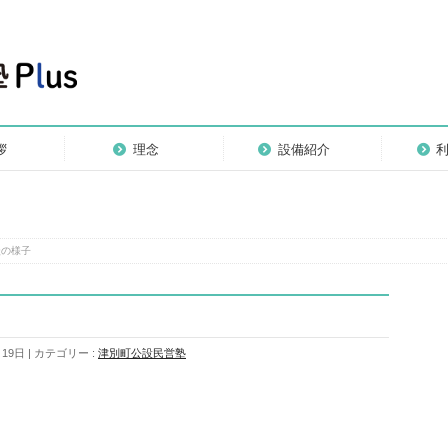
拶
理念
設備紹介
談の様子
月19日
カテゴリー :
津別町公設民営塾
。