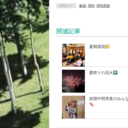
投稿タグ
勉強
,
津別
,
津別高校
関連記事
夏期講習
夏祭りの花火
前期中間考査のみん