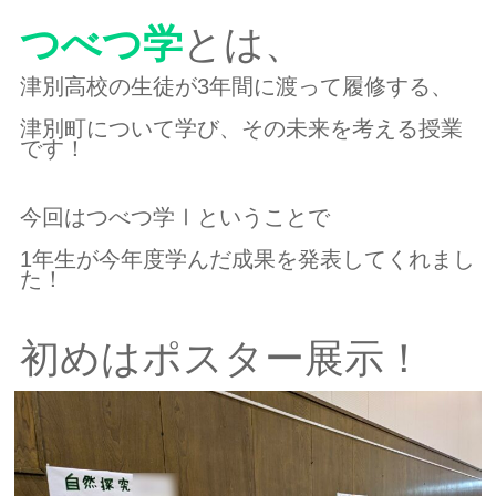
つべつ学
とは、
津別高校の生徒が3年間に渡って履修する、
津別町について学び、その未来を考える授業
です！
今回はつべつ学Ⅰということで
1年生が今年度学んだ成果を発表してくれまし
た！
初めはポスター展示！