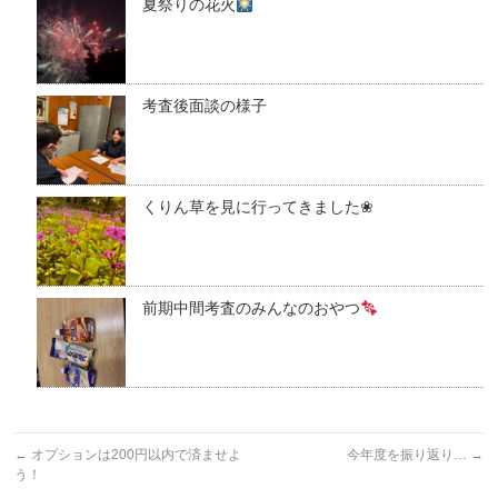
夏祭りの花火
考査後面談の様子
くりん草を見に行ってきました❀
前期中間考査のみんなのおやつ
←
オプションは200円以内で済ませよ
今年度を振り返り…
→
う！