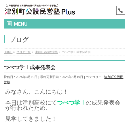
MENU
ブログ
HOME
»
ブログ一覧
»
津別町公設民営塾
»
つべつ学Ⅰ成果発表会
つべつ学Ⅰ成果発表会
投稿日 : 2025年3月19日
最終更新日時 : 2025年3月19日
カテゴリー :
津別町公設民
営塾
みなさん、こんにちは！
本日は津別高校にて
つべつ学Ⅰ
の成果発表会
が行われたため、
見学してきました！