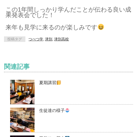
この1年間しっかり学んだことが伝わる良い成
果発表会でした！
来年も見学に来るのが楽しみです
投稿タグ
つべつ学
,
津別
,
津別高校
関連記事
夏期講習
生徒達の様子