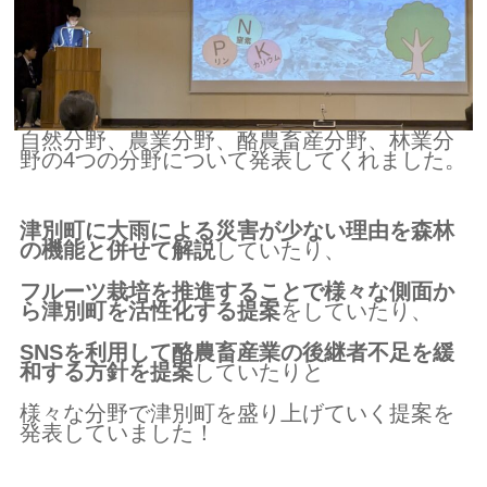
自然分野、農業分野、酪農畜産分野、林業分
野の4つの分野について発表してくれました。
津別町に大雨による災害が少ない理由を森林
の機能と併せて解説
していたり、
フルーツ栽培を推進することで様々な側面か
ら津別町を活性化する提案
をしていたり、
SNSを利用して酪農畜産業の後継者不足を緩
和する方針を提案
していたりと
様々な分野で津別町を盛り上げていく提案を
発表していました！