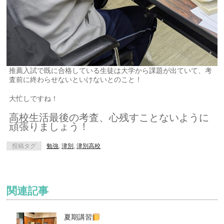
推薦入試で既に合格している生徒は大学から課題が出ていて、考
査前に終わらせないといけないとのこと！
大忙しですね！
高校生活最後の考査、心残すことないように
頑張りましょう！
投稿タグ
勉強
,
津別
,
津別高校
関連記事
夏期講習