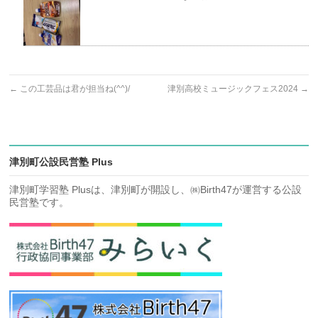
←
この工芸品は君が担当ね(^^)/
津別高校ミュージックフェス2024
→
津別町公設民営塾 Plus
津別町学習塾 Plusは、津別町が開設し、㈱Birth47が運営する公設
民営塾です。