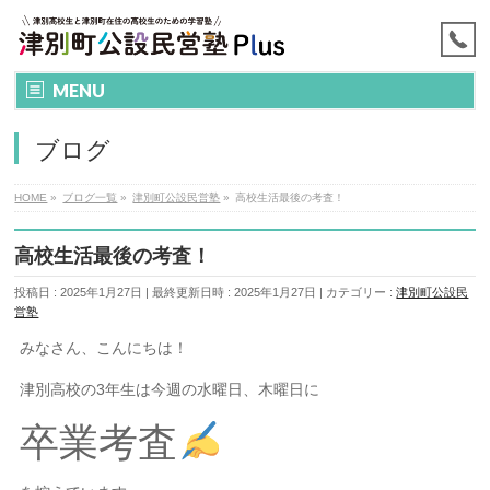
MENU
ブログ
HOME
»
ブログ一覧
»
津別町公設民営塾
»
高校生活最後の考査！
高校生活最後の考査！
投稿日 : 2025年1月27日
最終更新日時 : 2025年1月27日
カテゴリー :
津別町公設民
営塾
みなさん、こんにちは！
津別高校の3年生は今週の水曜日、木曜日に
卒業考査