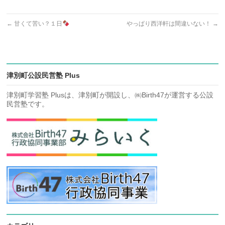
←
甘くて苦い？１日
やっぱり西洋軒は間違いない！
→
津別町公設民営塾 Plus
津別町学習塾 Plusは、津別町が開設し、㈱Birth47が運営する公設
民営塾です。