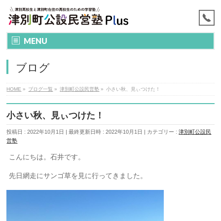
MENU
ブログ
HOME
»
ブログ一覧
»
津別町公設民営塾
»
小さい秋、見ぃつけた！
小さい秋、見ぃつけた！
投稿日 : 2022年10月1日
最終更新日時 : 2022年10月1日
カテゴリー :
津別町公設民
営塾
こんにちは。石井です。
先日網走にサンゴ草を見に行ってきました。