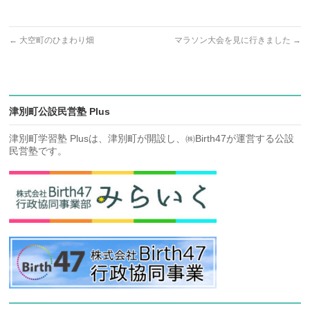
←
大空町のひまわり畑
マラソン大会を見に行きました
→
津別町公設民営塾 Plus
津別町学習塾 Plusは、津別町が開設し、㈱Birth47が運営する公設
民営塾です。